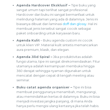
Agenda Hardcover Eksklusif –
Tipe buku yang
sangat umum tapi terlihat sangat profesional.
Hardcover dari buku ini sangat bermanfaat untuk
melindungi halaman yang ada di dalamnya.
Jenis ini
biasanya dibuat dari laminasi
doff dan glossy
.
Hal ini
membuat jenis tersebut sangat cocok sebagai
paket onboarding untuk karyawan baru.
Agenda Kulit
– Buku agenda custom ini cocok
untuk klien VIP.
Material kulit sintetis memancarkan
aura premium, klasik, dan elegan.
Agenda Jilid Spiral –
Jika produktivitas adalah
fungsi utama, tipe ini sangat direkomendasikan.
Fitur
utamanya adalah kemampuan membuka hingga
360 derajat sehingga nyaman digunakan untuk
mencatat dengan cepat di tengah meeting atau
seminar.
Buku catat agenda organiser –
Tipe ini bisa
membuat penggunanya menambah, mengurangi,
atau memindahkan kertas di dalamnya.
Buku ini bisa
menjadi investasi jangka panjang, di mana Anda
hanya perlu mengisi ulang kertasnya jika telah habis.