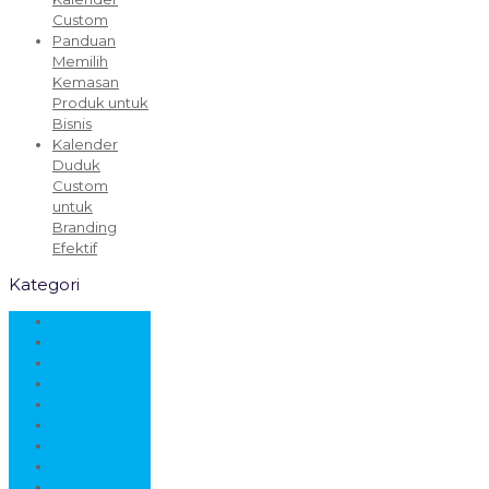
Custom
Panduan
Memilih
Kemasan
Produk untuk
Bisnis
Kalender
Duduk
Custom
untuk
Branding
Efektif
Kategori
Box Kustom
Buku Agenda
Buku Katalog
Cetak Box
Cetak brosur
Cetak Offset
Desain
Goodie Bag
Kado