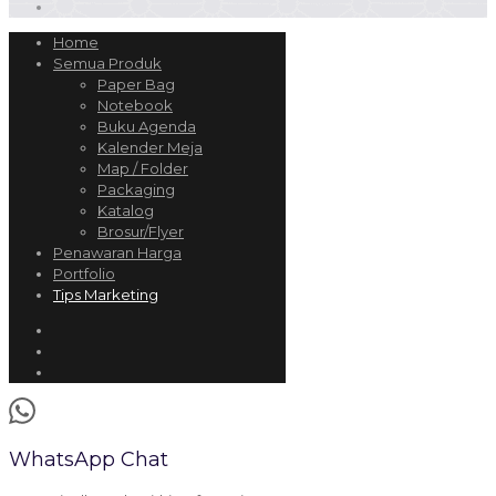
Home
Semua Produk
Paper Bag
Notebook
Buku Agenda
Kalender Meja
Map / Folder
Packaging
Katalog
Brosur/Flyer
Penawaran Harga
Portfolio
Tips Marketing
WhatsApp Chat