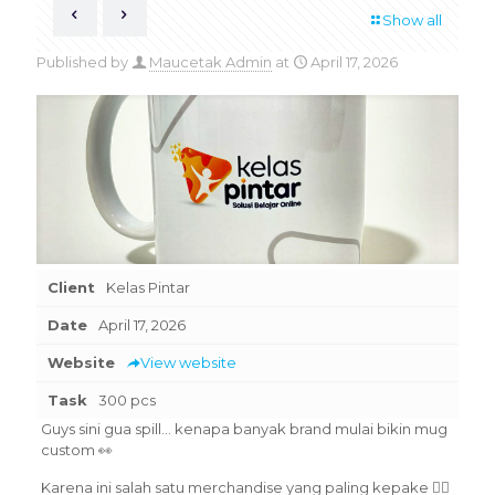
Show all
Published by
Maucetak Admin
at
April 17, 2026
Client
Kelas Pintar
Date
April 17, 2026
Website
View website
Task
300 pcs
Guys sini gua spill… kenapa banyak brand mulai bikin mug
custom 👀
Karena ini salah satu merchandise yang paling kepake 😮‍💨