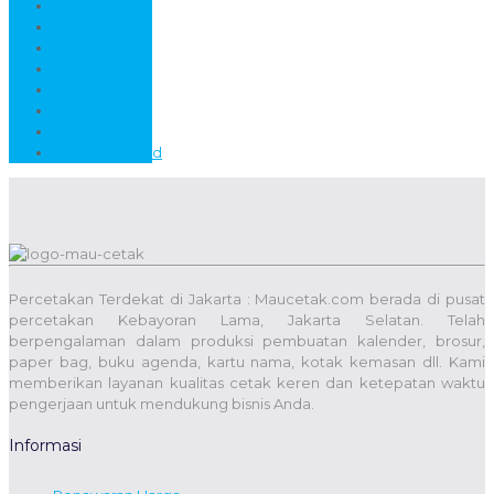
Goodie Bag
Kado
Kalender
Kemasan
Paper Bag
Percetakan
Service
Uncategorized
Percetakan Terdekat di Jakarta : Maucetak.com berada di pusat
percetakan Kebayoran Lama, Jakarta Selatan. Telah
berpengalaman dalam produksi pembuatan kalender, brosur,
paper bag, buku agenda, kartu nama, kotak kemasan dll. Kami
memberikan layanan kualitas cetak keren dan ketepatan waktu
pengerjaan untuk mendukung bisnis Anda.
Informasi