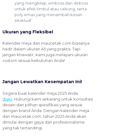
yang mengkilap, emboss dan deboss
untuk efek timbul atau cekung, serta
poly emas yang menambah kesan
eksklusif.
Ukuran yang Fleksibel
Kalender meja dari maucetak.com biasanya
hadir dalam ukuran A5 yang praktis. Tapi
jangan khawatir, kami juga melayani ukuran
custom sesuai kebutuhan Anda!
Jangan Lewatkan Kesempatan Ini!
Segera buat kalender meja 2025 Anda
disini,
Hubungi kami sekarang untuk konsultasi
desain dan pilihan spesifikasi yang sesuai
dengan brand Anda. Dengan kalender meja
dari maucetak.com, tahun 2025 Anda akan
dimulai dengan gaya dan profesionalisme
yang tak tertandingi.