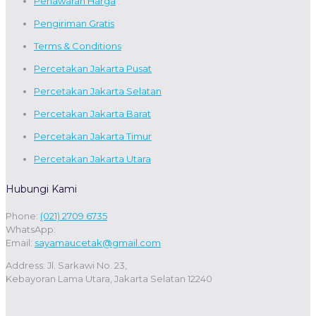
Penawaran Harga
Pengiriman Gratis
Terms & Conditions
Percetakan Jakarta Pusat
Percetakan Jakarta Selatan
Percetakan Jakarta Barat
Percetakan Jakarta Timur
Percetakan Jakarta Utara
Hubungi Kami
Phone:
(021) 2709 6735
WhatsApp:
Email:
sayamaucetak@gmail.com
Address: Jl. Sarkawi No. 23,
Kebayoran Lama Utara, Jakarta Selatan 12240