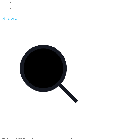
Show all