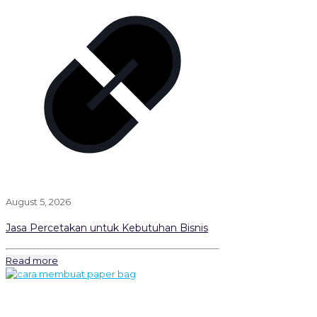
August 5, 2026
Jasa Percetakan untuk Kebutuhan Bisnis
Read more