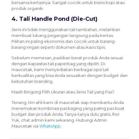
bersama kertasnya. Sangat cocok untuk bisnis kopi atau
produk organik.
4. Tali Handle Pond (Die-Cut)
Jenis ini tidak menggunakan tali tambahan, melainkan
membuat lubang pegangan langsung pada kertas.
Pilihan ini paling ekonomis dan cocok untuk barang-
barang ringan seperti dokumen atau kaos tipis.
Sebelum memesan, pastikan berat produk Anda sesuai
dengan kapasitas tali paperbag yang dipilih. Di
maucetak, kami menyediakan berbagai opsi tali
berkualitas yang bisa Anda sesuaikan dengan budget dan
kebutuhan branding.
Masih Bingung Pilih Ukuran atau Jenis Tali yang Pas?
Tenang, tim ahli kami di maucetak siap membantu Anda
menemukan kombinasi packaging yang paling pas buat
budget dan produk Anda. Tanya-tanya dulu gratis, lho!
Yuk, chat admin kami sekarang. Hubungi Admin
Maucetak via
WhatsApp.