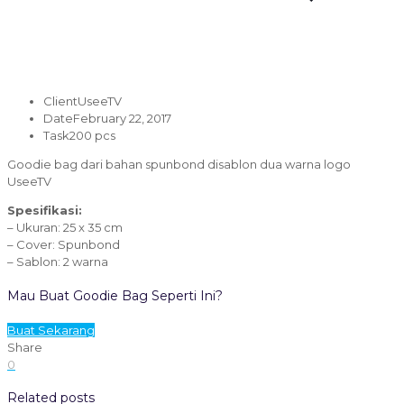
Client
UseeTV
Date
February 22, 2017
Task
200 pcs
Goodie bag dari bahan spunbond disablon dua warna logo
UseeTV
Spesifikasi:
– Ukuran: 25 x 35 cm
– Cover: Spunbond
– Sablon: 2 warna
Mau Buat Goodie Bag Seperti Ini?
Buat Sekarang
Share
0
Related posts