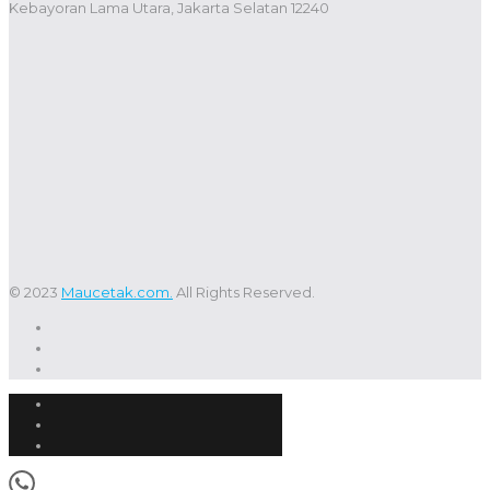
Kebayoran Lama Utara, Jakarta Selatan 12240
© 2023
Maucetak.com.
All Rights Reserved.