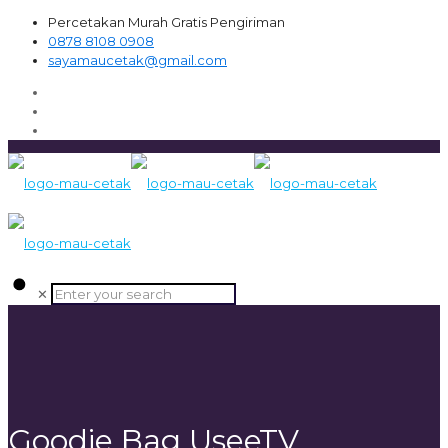
Percetakan Murah Gratis Pengiriman
0878 8108 0908
sayamaucetak@gmail.com
✕
Goodie Bag UseeTV