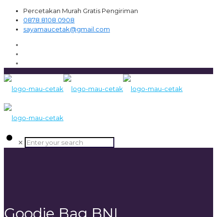
Percetakan Murah Gratis Pengiriman
0878 8108 0908
sayamaucetak@gmail.com
✕
Goodie Bag BNI