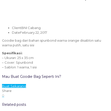
Client
BNI Cabang
Date
February 22, 2017
Goodie bag dari bahan spunbond warna orange disablon satu
warna putih, satu sisi
Spesifikasi:
– Ukuran: 25 x 35 cm
– Cover: Spunbond
– Sablon: 1 warna, 1 sisi
Mau Buat Goodie Bag Seperti Ini?
Buat Sekarang
Share
0
Related posts