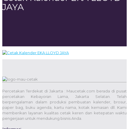
JAYA
Percetakan Terdekat di Jakarta : Maucetak.com berada di pusat
percetakan Kebayoran Lama, Jakarta Selatan. Telah
berpengalaman dalam produksi pembuatan kalender, brosur,
paper bag, buku agenda, kartu nama, kotak kemasan dll. Kami
memberikan layanan kualitas cetak keren dan ketepatan waktu
pengerjaan untuk mendukung bisnis Anda.