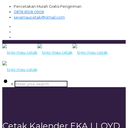
Percetakan Murah Gratis Pengiriman
0878 8108 0908
sayamaucetak@gmail.com
✕
Cetak Kalender EKA LLOYD