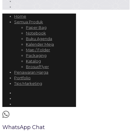
Home
Semua Produk
Paper Bag
Notebook
Buku Agenda
Kalender Meja
Map / Folder
Packaging
Katalog
Brosur/Flyer
Penawaran Harga
Portfolio
Tips Marketing
WhatsApp Chat