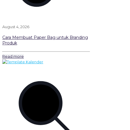
August 4, 2026
Cara Membuat Paper Bag untuk Branding
Produk
Read more