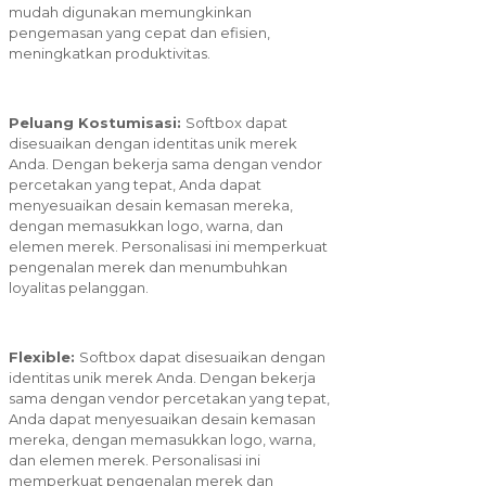
mudah digunakan memungkinkan
pengemasan yang cepat dan efisien,
meningkatkan produktivitas.
Peluang Kostumisasi:
Softbox dapat
disesuaikan dengan identitas unik merek
Anda. Dengan bekerja sama dengan vendor
percetakan yang tepat, Anda dapat
menyesuaikan desain kemasan mereka,
dengan memasukkan logo, warna, dan
elemen merek. Personalisasi ini memperkuat
pengenalan merek dan menumbuhkan
loyalitas pelanggan.
Flexible:
Softbox dapat disesuaikan dengan
identitas unik merek Anda. Dengan bekerja
sama dengan vendor percetakan yang tepat,
Anda dapat menyesuaikan desain kemasan
mereka, dengan memasukkan logo, warna,
dan elemen merek. Personalisasi ini
memperkuat pengenalan merek dan