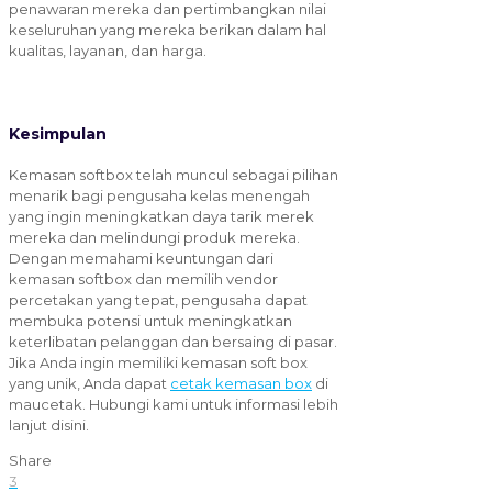
penawaran mereka dan pertimbangkan nilai
keseluruhan yang mereka berikan dalam hal
kualitas, layanan, dan harga.
Kesimpulan
Kemasan softbox telah muncul sebagai pilihan
menarik bagi pengusaha kelas menengah
yang ingin meningkatkan daya tarik merek
mereka dan melindungi produk mereka.
Dengan memahami keuntungan dari
kemasan softbox dan memilih vendor
percetakan yang tepat, pengusaha dapat
membuka potensi untuk meningkatkan
keterlibatan pelanggan dan bersaing di pasar.
Jika Anda ingin memiliki kemasan soft box
yang unik, Anda dapat
cetak kemasan box
di
maucetak. Hubungi kami untuk informasi lebih
lanjut disini.
Share
3