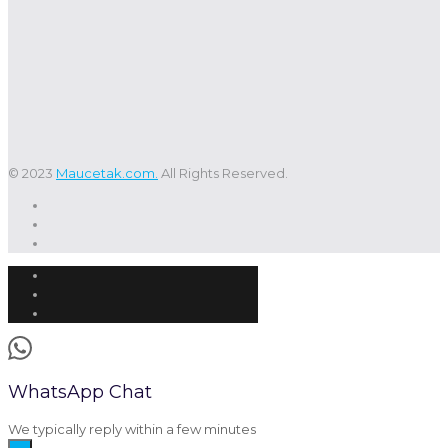
© 2023
Maucetak.com.
All Rights Reserved.
WhatsApp Chat
We typically reply within a few minutes