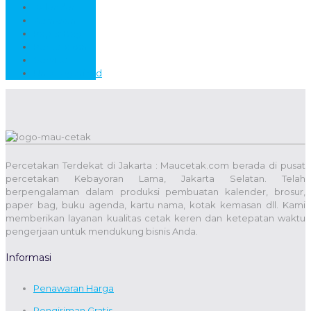
Kalender
Kemasan
Paper Bag
Percetakan
Service
Uncategorized
Percetakan Terdekat di Jakarta : Maucetak.com berada di pusat
percetakan Kebayoran Lama, Jakarta Selatan. Telah
berpengalaman dalam produksi pembuatan kalender, brosur,
paper bag, buku agenda, kartu nama, kotak kemasan dll. Kami
memberikan layanan kualitas cetak keren dan ketepatan waktu
pengerjaan untuk mendukung bisnis Anda.
Informasi
Penawaran Harga
Pengiriman Gratis