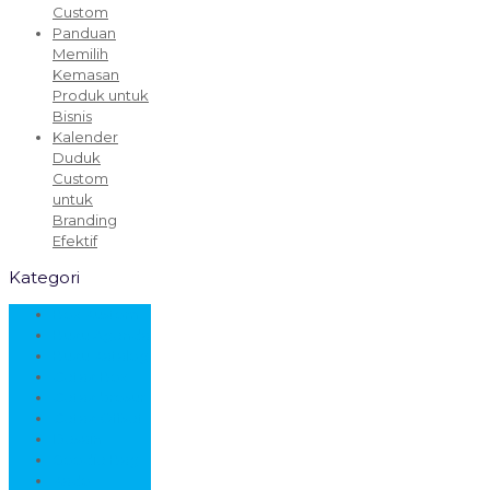
Custom
Panduan
Memilih
Kemasan
Produk untuk
Bisnis
Kalender
Duduk
Custom
untuk
Branding
Efektif
Kategori
Box Kustom
Buku Agenda
Buku Katalog
Cetak Box
Cetak brosur
Cetak Offset
Desain
Goodie Bag
Kado