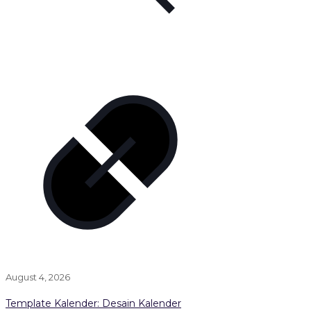
August 4, 2026
Template Kalender: Desain Kalender