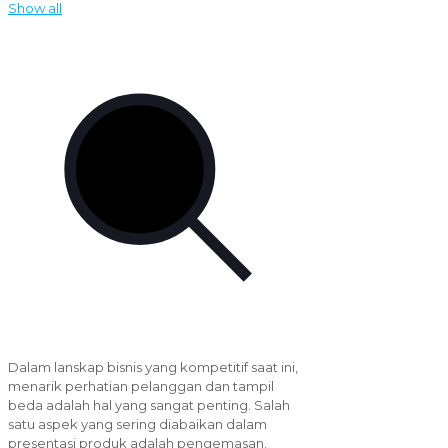
Show all
Dalam lanskap bisnis yang kompetitif saat ini,
menarik perhatian pelanggan dan tampil
beda adalah hal yang sangat penting. Salah
satu aspek yang sering diabaikan dalam
presentasi produk adalah pengemasan.