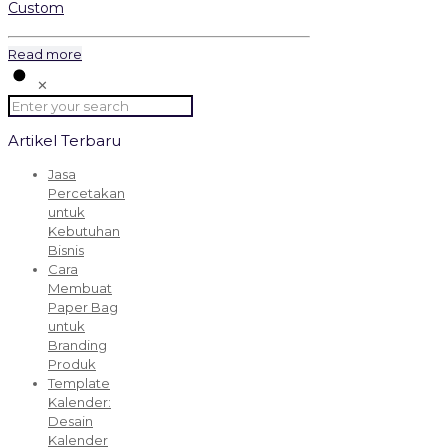
Custom
Read more
✕
Artikel Terbaru
Jasa
Percetakan
untuk
Kebutuhan
Bisnis
Cara
Membuat
Paper Bag
untuk
Branding
Produk
Template
Kalender:
Desain
Kalender