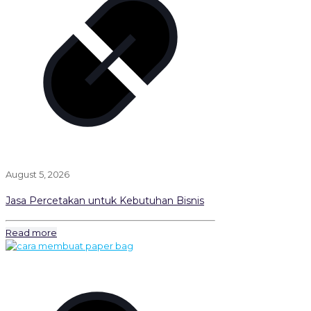
August 5, 2026
Jasa Percetakan untuk Kebutuhan Bisnis
Read more