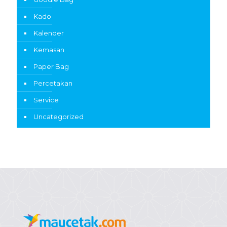
Kado
Kalender
Kemasan
Paper Bag
Percetakan
Service
Uncategorized