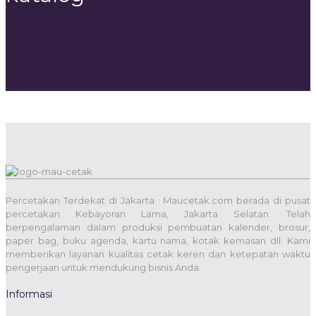
Percetakan Terdekat di Jakarta : Maucetak.com berada di pusat
percetakan Kebayoran Lama, Jakarta Selatan. Telah
berpengalaman dalam produksi pembuatan kalender, brosur,
paper bag, buku agenda, kartu nama, kotak kemasan dll. Kami
memberikan layanan kualitas cetak keren dan ketepatan waktu
pengerjaan untuk mendukung bisnis Anda.
Informasi