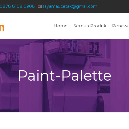
0878 8108 0908
sayamaucetak@gmail.com
Home
Semua Produk
Penawa
Paint-Palette