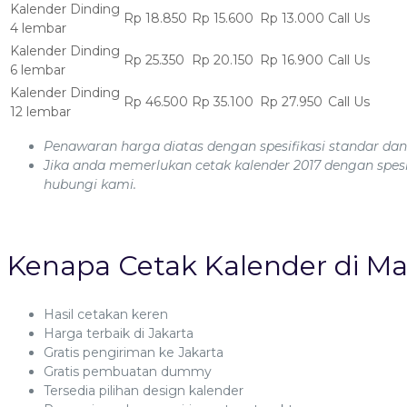
Kalender Dinding
Rp 18.850
Rp 15.600
Rp 13.000
Call Us
4 lembar
Kalender Dinding
Rp 25.350
Rp 20.150
Rp 16.900
Call Us
6 lembar
Kalender Dinding
Rp 46.500
Rp 35.100
Rp 27.950
Call Us
12 lembar
Penawaran harga diatas dengan spesifikasi standar da
Jika anda memerlukan cetak kalender 2017 dengan spesi
hubungi kami.
Kenapa Cetak Kalender di M
Hasil cetakan keren
Harga terbaik di Jakarta
Gratis pengiriman ke Jakarta
Gratis pembuatan dummy
Tersedia pilihan design kalender