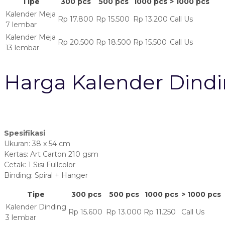
Tipe
300 pcs
500 pcs
1000 pcs
> 1000 pcs
Kalender Meja
Rp 17.800
Rp 15.500
Rp 13.200
Call Us
7 lembar
Kalender Meja
Rp 20.500
Rp 18.500
Rp 15.500
Call Us
13 lembar
Harga Kalender Dindi
Spesifikasi
Ukuran: 38 x 54 cm
Kertas: Art Carton 210 gsm
Cetak: 1 Sisi Fullcolor
Binding: Spiral + Hanger
Tipe
300 pcs
500 pcs
1000 pcs
> 1000 pcs
Kalender Dinding
Rp 15.600
Rp 13.000
Rp 11.250
Call Us
3 lembar