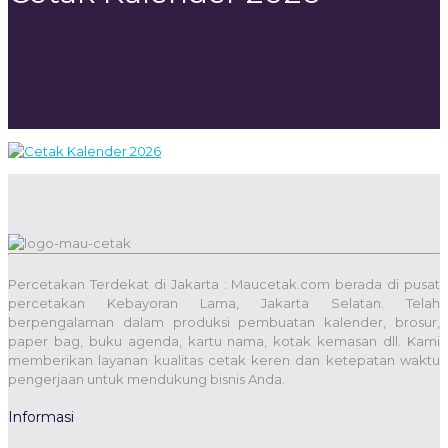
Percetakan Terdekat di Jakarta : Maucetak.com berada di pusat
percetakan Kebayoran Lama, Jakarta Selatan. Telah
berpengalaman dalam produksi pembuatan kalender, brosur,
paper bag, buku agenda, kartu nama, kotak kemasan dll. Kami
memberikan layanan kualitas cetak keren dan ketepatan waktu
pengerjaan untuk mendukung bisnis Anda.
Informasi