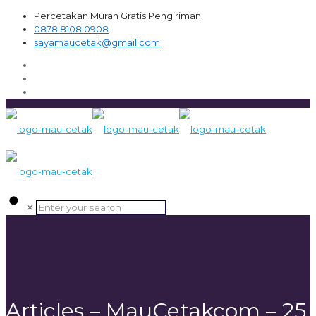
Percetakan Murah Gratis Pengiriman
0878 8108 0908
sayamaucetak@gmail.com
✕
Articles – MauCetakcom – 25