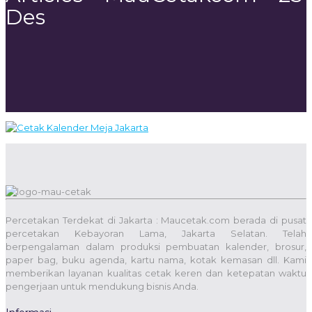
Des
Percetakan Terdekat di Jakarta : Maucetak.com berada di pusat
percetakan Kebayoran Lama, Jakarta Selatan. Telah
berpengalaman dalam produksi pembuatan kalender, brosur,
paper bag, buku agenda, kartu nama, kotak kemasan dll. Kami
memberikan layanan kualitas cetak keren dan ketepatan waktu
pengerjaan untuk mendukung bisnis Anda.