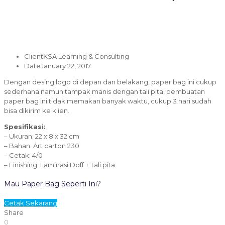
Client
KSA Learning & Consulting
Date
January 22, 2017
Dengan desing logo di depan dan belakang, paper bag ini cukup
sederhana namun tampak manis dengan tali pita, pembuatan
paper bag ini tidak memakan banyak waktu, cukup 3 hari sudah
bisa dikirim ke klien.
Spesifikasi:
– Ukuran: 22 x 8 x 32 cm
– Bahan: Art carton 230
– Cetak: 4/0
– Finishing: Laminasi Doff + Tali pita
Mau Paper Bag Seperti Ini?
Cetak Sekarang
Share
0