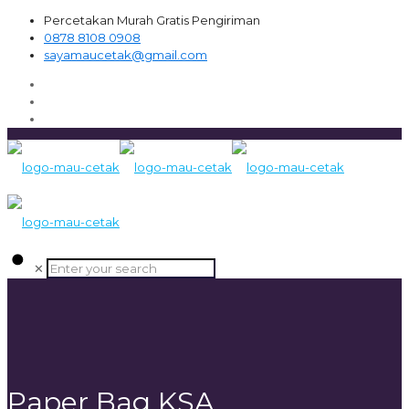
Percetakan Murah Gratis Pengiriman
0878 8108 0908
sayamaucetak@gmail.com
✕
Paper Bag KSA