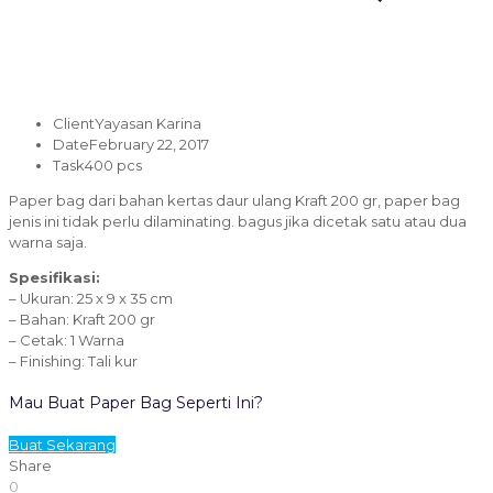
Client
Yayasan Karina
Date
February 22, 2017
Task
400 pcs
Paper bag dari bahan kertas daur ulang Kraft 200 gr, paper bag
jenis ini tidak perlu dilaminating. bagus jika dicetak satu atau dua
warna saja.
Spesifikasi:
– Ukuran: 25 x 9 x 35 cm
– Bahan: Kraft 200 gr
– Cetak: 1 Warna
– Finishing: Tali kur
Mau Buat Paper Bag Seperti Ini?
Buat Sekarang
Share
0