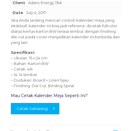
Client
Adaro Energy Tbk
Date
July 4, 2017
Jika Anda sedang mencari contoh kalender meja yang
eksklusif, kalender ini bisa jadi referensi. dicetak fullcolor
diatas kertas karton BW terasa lembut dengan finishing
die-cut pada cover menjadikan kalender ini berbeda dari
yang lain.
Spesifikasi:
– Ukuran: 15 x 24 cm
– Bahan: Karton BW
– Cetak: 4/4
– Isi: 14 lembar
– Dudukan: Board + Linen hijau
– Finishing: Die Cut, Binding Spiral
Mau Cetak Kalender Meja Seperti Ini?
Cetak Sekarang