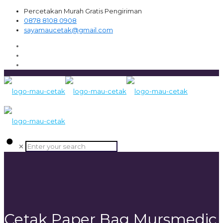
Percetakan Murah Gratis Pengiriman
0878 8108 0908
sayamaucetak@gmail.com
✕
Cetak Paper Bag Mursmedic