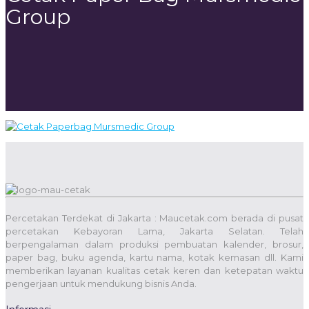
Group
Percetakan Terdekat di Jakarta : Maucetak.com berada di pusat
percetakan Kebayoran Lama, Jakarta Selatan. Telah
berpengalaman dalam produksi pembuatan kalender, brosur,
paper bag, buku agenda, kartu nama, kotak kemasan dll. Kami
memberikan layanan kualitas cetak keren dan ketepatan waktu
pengerjaan untuk mendukung bisnis Anda.