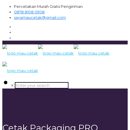
Percetakan Murah Gratis Pengiriman
0878 8108 0908
sayamaucetak@gmail.com
✕
Cetak Packaging PRO