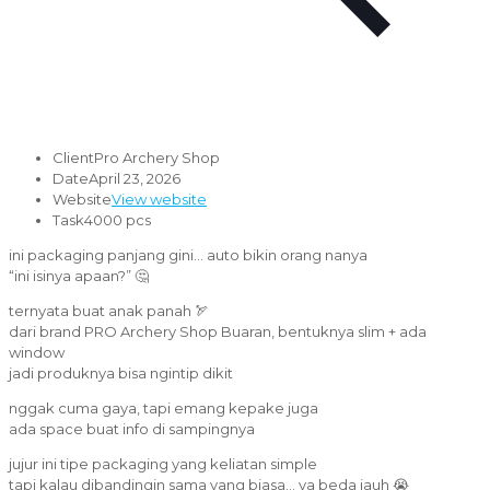
Client
Pro Archery Shop
Date
April 23, 2026
Website
View website
Task
4000 pcs
ini packaging panjang gini… auto bikin orang nanya
“ini isinya apaan?” 🤔
ternyata buat anak panah 🏹
dari brand PRO Archery Shop Buaran, bentuknya slim + ada
window
jadi produknya bisa ngintip dikit
nggak cuma gaya, tapi emang kepake juga
ada space buat info di sampingnya
jujur ini tipe packaging yang keliatan simple
tapi kalau dibandingin sama yang biasa… ya beda jauh 😭