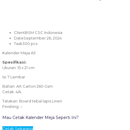
Client
BSM CSC Indonesia
Date
September 26, 2024
Task
300 pcs
Kalender Meja A5
Spesifikasi:
Ukuran: 15 x 21 cm
Isi: 7 Lembar
Bahan: Art Carton 260 Gsm
Cetak: 4/4
Tatakan: Board tebal lapis Linen
Finishing: –
Mau Cetak Kalender Meja Seperti Ini?
Cetak Sekarang