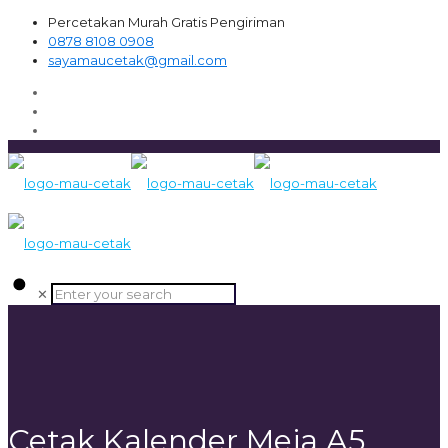
Percetakan Murah Gratis Pengiriman
0878 8108 0908
sayamaucetak@gmail.com
✕
Cetak Kalender Meja A5