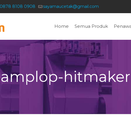
0878 8108 0908
sayamaucetak@gmail.com
Home
Semua Produk
Penawa
amplop-hitmaker