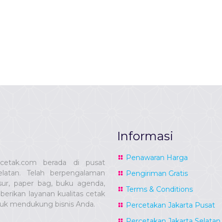
Informasi
Penawaran Harga
ucetak.com berada di pusat
latan. Telah berpengalaman
Pengiriman Gratis
sur, paper bag, buku agenda,
Terms & Conditions
erikan layanan kualitas cetak
tuk mendukung bisnis Anda.
Percetakan Jakarta Pusat
Percetakan Jakarta Selatan