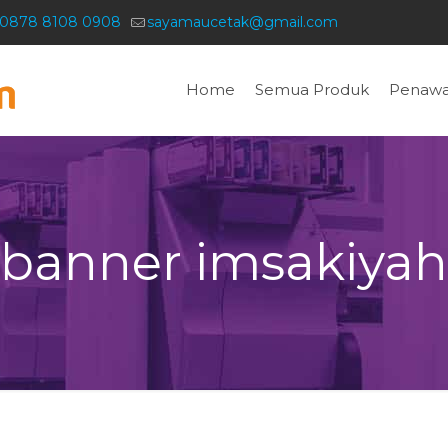
0878 8108 0908
sayamaucetak@gmail.com
Home
Semua Produk
Penawa
banner imsakiyah