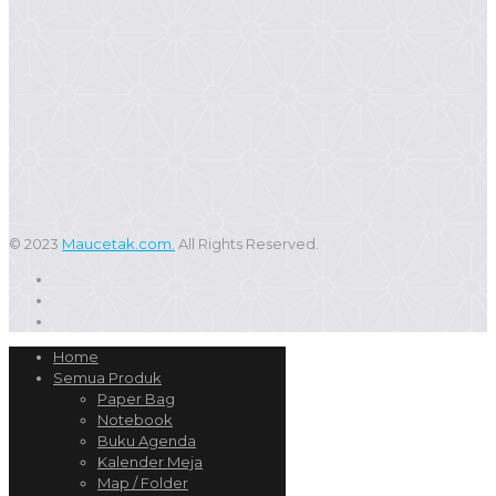
© 2023
Maucetak.com.
All Rights Reserved.
Home
Semua Produk
Paper Bag
Notebook
Buku Agenda
Kalender Meja
Map / Folder