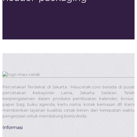
Percetakan Terdekat di Jakarta : Maucetak.com berada di pusat
percetakan Kebayoran Lama, Jakarta Selatan. Telah
berpengalaman dalam produksi pembuatan kalender, brosur,
paper bag, buku agenda, kartu nama, kotak kemasan dll. Kami
memberikan layanan kualitas cetak keren dan ketepatan waktu
pengerjaan untuk mendukung bisnis Anda.
Informasi