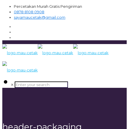
Percetakan Murah Gratis Pengiriman
0878 8108 0908
sayamaucetak@gmail.com
✕
header-packaging