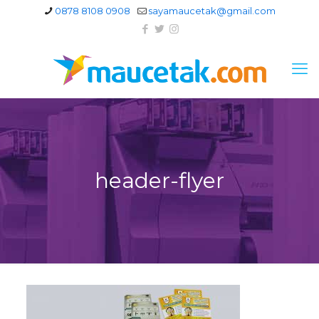
0878 8108 0908
sayamaucetak@gmail.com
header-flyer