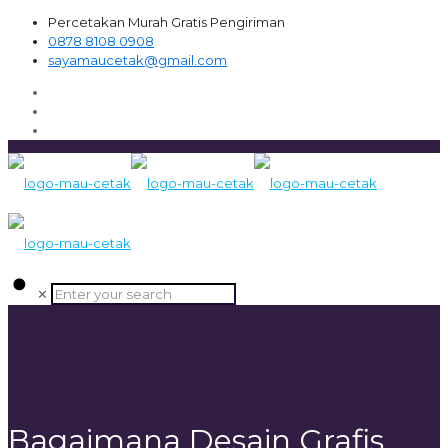
Percetakan Murah Gratis Pengiriman
0878 8108 0908
sayamaucetak@gmail.com
✕
Bagaimana Desain Grafis