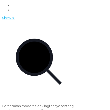
Show all
Percetakan modern tidak lagi hanya tentang