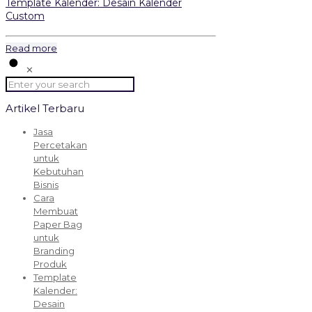
Template Kalender: Desain Kalender
Custom
Read more
✕
Artikel Terbaru
Jasa
Percetakan
untuk
Kebutuhan
Bisnis
Cara
Membuat
Paper Bag
untuk
Branding
Produk
Template
Kalender:
Desain