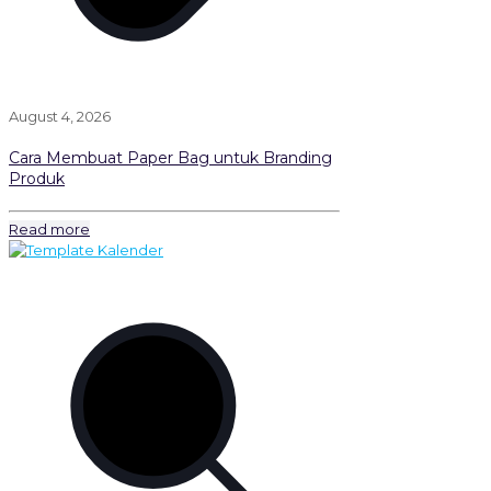
August 4, 2026
Cara Membuat Paper Bag untuk Branding
Produk
Read more