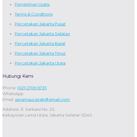
Pengiriman Gratis
Terms & Conditions
Percetakan Jakarta Pusat
Percetakan Jakarta Selatan
Percetakan Jakarta Barat
Percetakan Jakarta Timur
Percetakan Jakarta Utara
Hubungi Kami
Phone:
(021) 2709 6735
WhatsApp:
Email:
sayamaucetak@gmail.com
Address: Jl. Sarkawi No. 23,
Kebayoran Lama Utara, Jakarta Selatan 12240