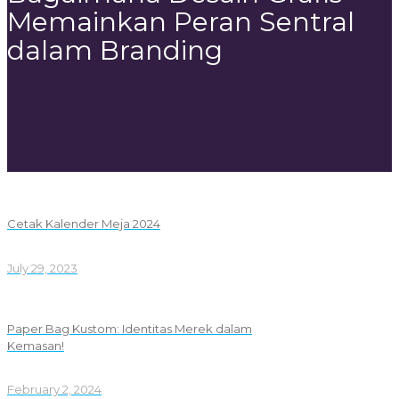
Memainkan Peran Sentral
dalam Branding
Cetak Kalender Meja 2024
July 29, 2023
Paper Bag Kustom: Identitas Merek dalam
Kemasan!
February 2, 2024